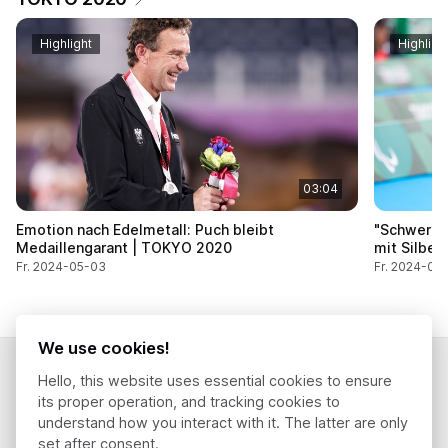
Highlight
Highligh
03:04
Emotion nach Edelmetall: Puch bleibt
"Schwer zu
Medaillengarant | TOKYO 2020
mit Silber
Fr. 2024-05-03
Fr. 2024-05
We use cookies!
Hello, this website uses essential cookies to ensure
its proper operation, and tracking cookies to
Contact
understand how you interact with it. The latter are only
set after consent.