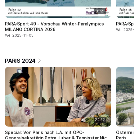
31:21
PARA:Sport 49 - Vorschau Winter-Paralympics
PARA:Sport
MILANO CORTINA 2026
We. 2025-10
We. 2025-11-05
PARIS 2024
24:52
Special: Von Paris nach L.A. mit ÖPC-
Österreich
Generalsekretärin Petra Huber & Tennisstar Nico
Paris