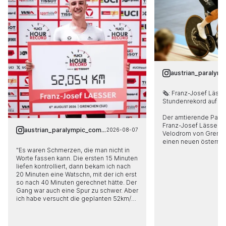
🗞: Franz-Josef Lässer
Stundenrekord auf

Der amtierende Para-
Franz-Josef Lässer ha
austrian_paralympic_committee
2026-08-07
Velodrom von Grenche
einen neuen österrei
Stundenrekord aufgest
"Es waren Schmerzen, die man nicht in 
Matthias Brändle als 
Worte fassen kann. Die ersten 15 Minuten 
Rekordhalter abgelöst
liefen kontrolliert, dann bekam ich nach 
neuer Weltrekordhalte
20 Minuten eine Watschn, mit der ich erst 
Kilometern in der Par
so nach 40 Minuten gerechnet hätte. Der 
Gang war auch eine Spur zu schwer. Aber 
Vollständiger Bericht 
ich habe versucht die geplanten 52km/h 
Homepage!

zu fahren, das ist mir gelungen, auch 
wenn es in der Halle heißer und stickiger 
Fotos: Jack Griesbeck
war als erwartet. Die Trockenheit war arg, 