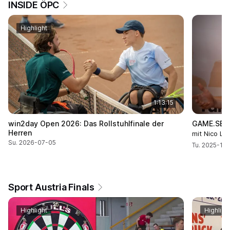
INSIDE ÖPC
Highlight
1:13:15
win2day Open 2026: Das Rollstuhlfinale der
GAME.SET.
Herren
mit Nico L
Su. 2026-07-05
Tu. 2025-10
Sport Austria Finals
Highlight
Highligh