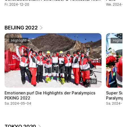
Langmann
Fr. 2024-12-20
We. 2024-11
BEIJING 2022
Highlight
Highligh
01:39
Emotionen pur! Die Highlights der Paralympics
Super Supe
PEKING 2022
Paralympi
Sa. 2024-05-04
Sa. 2024-05
TOKYO 2020